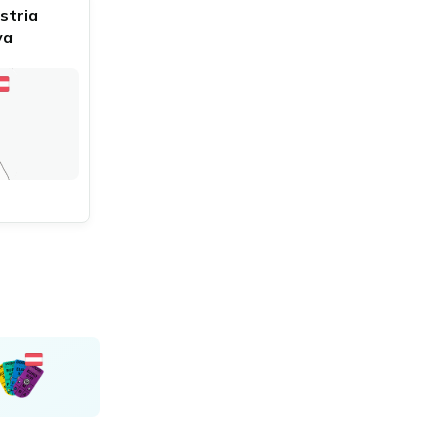
stria
va