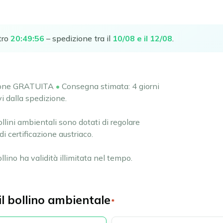
tro
20
:
49
:
55
– spedizione tra il
10/08 e il 12/08
.
ione GRATUITA
•
Consegna stimata: 4 giorni
vi dalla spedizione.
bollini ambientali sono dotati di regolare
i certificazione austriaco.
ollino ha validità illimitata nel tempo.
 il bollino ambientale
*