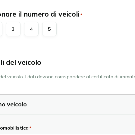
onare il numero di veicoli
*
3
4
5
li del veicolo
i del veicolo. I dati devono corrispondere al certificato di immat
mo veicolo
omobilistica
*