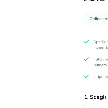
Ordina en
Spediz
lavorati
Tutti i 
numero d
Il tipo b
1. Scegli