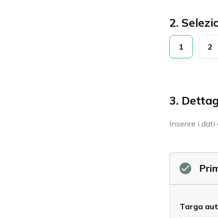
2. Selezi
1
2
3. Dettag
Inserire i dat
Pri
Targa aut