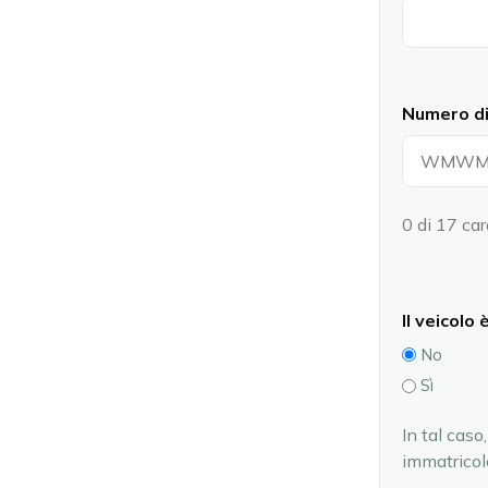
Numero di 
0 di 17 car
Il veicolo
No
Sì
In tal caso,
immatricol