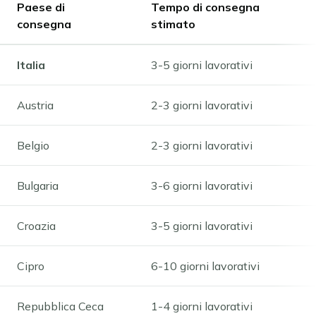
Paese di
Tempo di consegna
Münster
consegna
stimato
Neu-Ulm
Offenbach am Main
Osnabrück
Italia
3-5 giorni lavorativi
Ratisbona
Ruhrgebiet
Austria
2-3 giorni lavorativi
Schwäbisch Gmünd
Stoccarda
Belgio
2-3 giorni lavorativi
Ulm
Wuppertal
Tutte le zone ambientali tedesche
Bulgaria
3-6 giorni lavorativi
Croazia
3-5 giorni lavorativi
Cipro
6-10 giorni lavorativi
Repubblica Ceca
1-4 giorni lavorativi