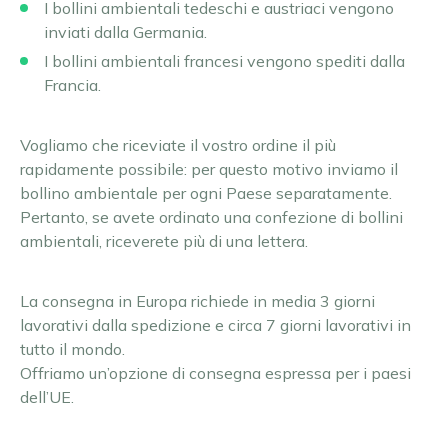
I bollini ambientali tedeschi e austriaci vengono
Chambéry
Austria Superiore
inviati dalla Germania.
Ordina il bollino Umweltplakette
Grenoble
Burgenland
I bollini ambientali francesi vengono spediti dalla
Lille
Stiria
Francia.
Lione
Tirolo
Marsiglia
Vienna e dintorni
English
Vogliamo che riceviate il vostro ordine il più
Aquisgrana
Parigi
Tutte le zone ambientali austriache
Dansk
rapidamente possibile: per questo motivo inviamo il
Amburgo
Grande Parigi
bollino ambientale per ogni Paese separatamente.
Français
Augusta
Strasburgo
Pertanto, se avete ordinato una confezione di bollini
Berlino
Tolosa
Polski
ambientali, riceverete più di una lettera.
Bonn
Tutte le zone ambientali francesi
Deutsch
Brema
Nederlands
La consegna in Europa richiede in media 3 giorni
Colonia
lavorativi dalla spedizione e circa 7 giorni lavorativi in
Darmstadt
Español
tutto il mondo.
Dortmund
Suomi
Offriamo un’opzione di consegna espressa per i paesi
Dresda
dell’UE.
Svenska
Duisburg
Düsseldorf
Norsk bokmål