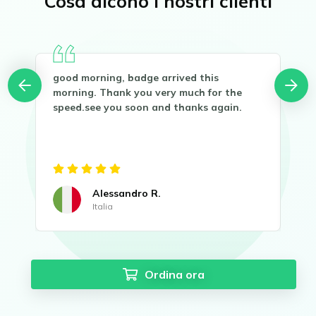
Cosa dicono i nostri clienti
good morning, badge arrived this
Buo
you
morning. Thank you very much for the
Gra
speed.see you soon and thanks again.
Sen
Alessandro R.
Italia
Ordina ora