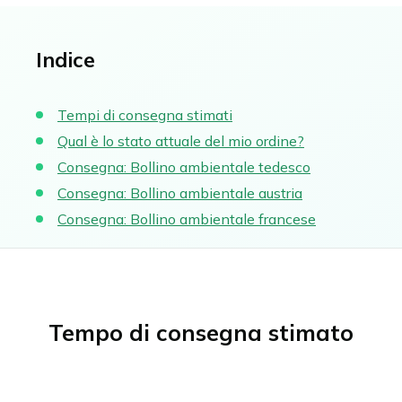
Erfurt
Čeština
Essen
Slovenčina
Francoforte sul Meno
Indice
Gelsenkirchen
Magyar
Hagen
Română
Tempi di consegna stimati
Hannover
Português
Heidelberg
Qual è lo stato attuale del mio ordine?
Heidenheim
Consegna: Bollino ambientale tedesco
Ilsfeld
Consegna: Bollino ambientale austria
Karlsruhe
Consegna: Bollino ambientale francese
Leonberg e Hemmingen
Limburg
Lipsia
Ludwigsburg
Magdeburgo
Tempo di consegna stimato
Magonza e Wiesbaden
Mannheim
Monaco di Baviera