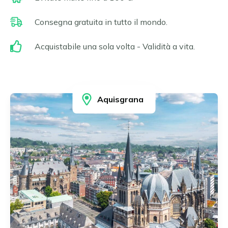
Erfurt
Čeština
Essen
Consegna gratuita in tutto il mondo.
Slovenčina
Francoforte sul Meno
Gelsenkirchen
Magyar
Acquistabile una sola volta - Validità a vita.
Hagen
Română
Hannover
Português
Heidelberg
Heidenheim
Aquisgrana
Ilsfeld
Karlsruhe
Leonberg e Hemmingen
Limburg
Lipsia
Ludwigsburg
Magdeburgo
Magonza e Wiesbaden
Mannheim
Monaco di Baviera