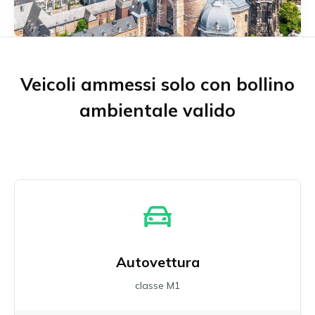
Münster
Neu-Ulm
Offenbach am Main
Osnabrück
Ratisbona
Veicoli ammessi solo con bollino
Ruhrgebiet
ambientale valido
Schwäbisch Gmünd
Stoccarda
Ulm
Wuppertal
Tutte le zone ambientali tedesche
Autovettura
classe M1