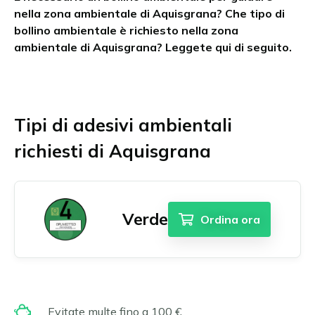
nella zona ambientale di Aquisgrana? Che tipo di
Chambéry
Austria Superiore
Ordina il bollino Umweltplakette
bollino ambientale è richiesto nella zona
Grenoble
Burgenland
ambientale di Aquisgrana? Leggete qui di seguito.
Lille
Stiria
Lione
Tirolo
Marsiglia
Vienna e dintorni
English
Aquisgrana
Parigi
Tutte le zone ambientali austriache
Dansk
Tipi di adesivi ambientali
Amburgo
Grande Parigi
Français
Augusta
Strasburgo
richiesti di Aquisgrana
Berlino
Tolosa
Polski
Bonn
Tutte le zone ambientali francesi
Deutsch
Brema
Nederlands
Colonia
Verde
Ordina ora
Darmstadt
Español
Dortmund
Suomi
Dresda
Svenska
Duisburg
Düsseldorf
Norsk bokmål
Evitate multe fino a 100 €.