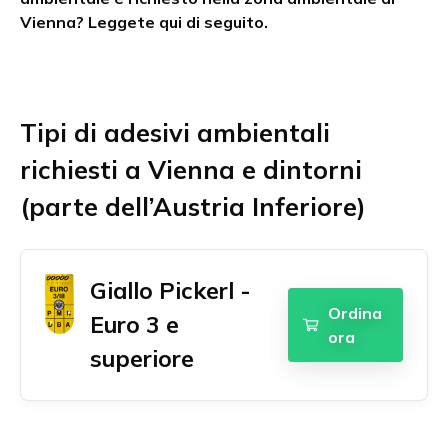
Vienna? Leggete qui di seguito.
Chambéry
Austria Superiore
Ordina il bollino Umweltplakette
Grenoble
Burgenland
Lille
Stiria
Lione
Tirolo
Marsiglia
Vienna e dintorni
Tipi di adesivi ambientali
English
Aquisgrana
Parigi
Tutte le zone ambientali austriache
richiesti a Vienna e dintorni
Dansk
Amburgo
Grande Parigi
Français
Augusta
(parte dell’Austria Inferiore)
Strasburgo
Berlino
Tolosa
Polski
Bonn
Tutte le zone ambientali francesi
Deutsch
Brema
Giallo Pickerl -
Nederlands
Colonia
Ordina
Euro 3 e
Darmstadt
Español
ora
Dortmund
superiore
Suomi
Dresda
Svenska
Duisburg
Düsseldorf
Norsk bokmål