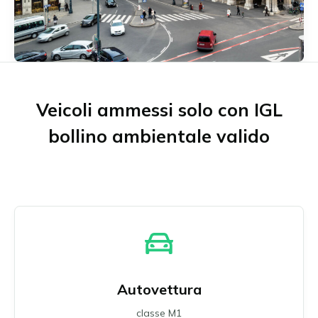
Münster
Neu-Ulm
Offenbach am Main
Osnabrück
Ratisbona
Ruhrgebiet
Veicoli ammessi solo con IGL
Schwäbisch Gmünd
Stoccarda
bollino ambientale valido
Ulm
Wuppertal
Tutte le zone ambientali tedesche
Autovettura
classe M1