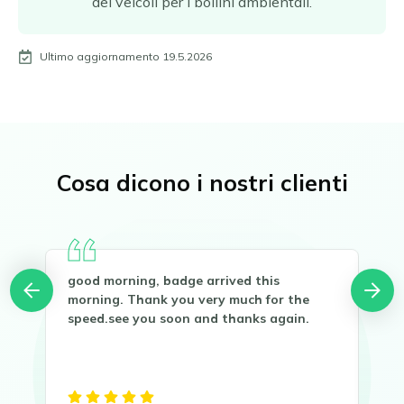
dei veicoli per i bollini ambientali.
Ultimo aggiornamento 19.5.2026
Cosa dicono i nostri clienti
good morning, badge arrived this
Buo
you
morning. Thank you very much for the
Gra
speed.see you soon and thanks again.
Sen