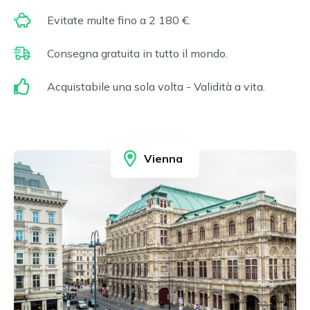
Erfurt
Čeština
Evitate multe fino a 2 180 €.
Essen
Slovenčina
Francoforte sul Meno
Consegna gratuita in tutto il mondo.
Gelsenkirchen
Magyar
Hagen
Română
Acquistabile una sola volta - Validità a vita.
Hannover
Português
Heidelberg
Heidenheim
Ilsfeld
Vienna
Karlsruhe
Leonberg e Hemmingen
Limburg
Lipsia
Ludwigsburg
Magdeburgo
Magonza e Wiesbaden
Mannheim
Monaco di Baviera