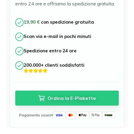
Münster
entro 24 ore e offriamo la spedizione gratuita.
Neu-Ulm
Offenbach am Main
19,90 €
con spedizione gratuita
Osnabrück
Ratisbona
Scan via e-mail in pochi minuti
Ruhrgebiet
Schwäbisch Gmünd
Spedizione entro 24 ore
Stoccarda
Ulm
200.000+ clienti soddisfatti
Wuppertal
Tutte le zone ambientali tedesche
Ordina la E-Plakette
Pagamento sicuro