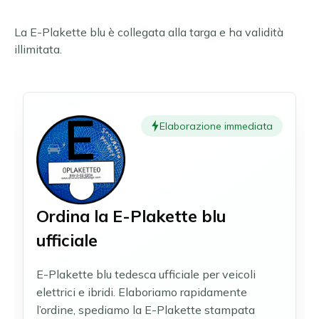
Erfurt
Čeština
Essen
La E-Plakette blu è collegata alla targa e ha validità
Slovenčina
Francoforte sul Meno
illimitata.
Gelsenkirchen
Magyar
Hagen
Română
Hannover
Português
Heidelberg
Elaborazione immediata
Heidenheim
Ilsfeld
Karlsruhe
Leonberg e Hemmingen
Limburg
Ordina la E-Plakette blu
Lipsia
Ludwigsburg
ufficiale
Magdeburgo
Magonza e Wiesbaden
E-Plakette blu tedesca ufficiale per veicoli
Mannheim
elettrici e ibridi. Elaboriamo rapidamente
Monaco di Baviera
l’ordine, spediamo la E-Plakette stampata