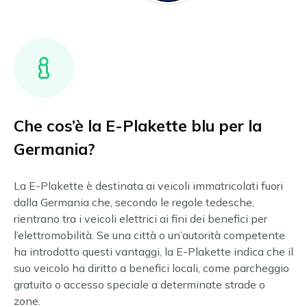
Chambéry
Austria Superiore
Ordina il bollino Umweltplakette
Grenoble
Burgenland
Lille
Stiria
Lione
Tirolo
Marsiglia
Vienna e dintorni
English
Aquisgrana
Parigi
Tutte le zone ambientali austriache
Dansk
Amburgo
Grande Parigi
Che cos’è la E-Plakette blu per la
Français
Augusta
Strasburgo
Germania?
Berlino
Tolosa
Polski
Bonn
Tutte le zone ambientali francesi
Deutsch
La E-Plakette è destinata ai veicoli immatricolati fuori
Brema
dalla Germania che, secondo le regole tedesche,
Nederlands
Colonia
rientrano tra i veicoli elettrici ai fini dei benefici per
Darmstadt
Español
l’elettromobilità. Se una città o un’autorità competente
Dortmund
Suomi
ha introdotto questi vantaggi, la E-Plakette indica che il
Dresda
suo veicolo ha diritto a benefici locali, come parcheggio
Svenska
Duisburg
gratuito o accesso speciale a determinate strade o
Düsseldorf
Norsk bokmål
zone.