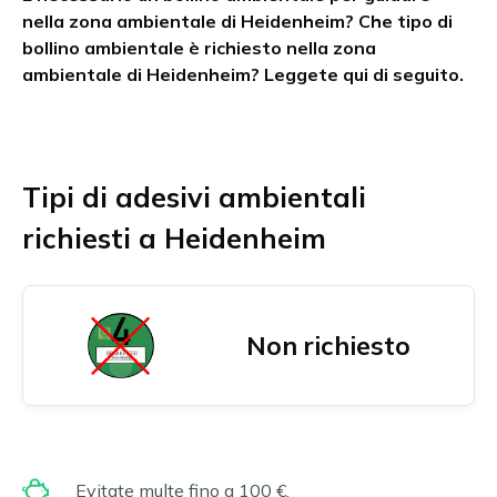
nella zona ambientale di Heidenheim? Che tipo di
Chambéry
Austria Superiore
Ordina il bollino Umweltplakette
bollino ambientale è richiesto nella zona
Grenoble
Burgenland
ambientale di Heidenheim? Leggete qui di seguito.
Lille
Stiria
Lione
Tirolo
Marsiglia
Vienna e dintorni
English
Aquisgrana
Parigi
Tutte le zone ambientali austriache
Dansk
Tipi di adesivi ambientali
Amburgo
Grande Parigi
Français
Augusta
Strasburgo
richiesti a Heidenheim
Berlino
Tolosa
Polski
Bonn
Tutte le zone ambientali francesi
Deutsch
Brema
Nederlands
Colonia
Non richiesto
Darmstadt
Español
Dortmund
Suomi
Dresda
Svenska
Duisburg
Düsseldorf
Norsk bokmål
Evitate multe fino a 100 €.