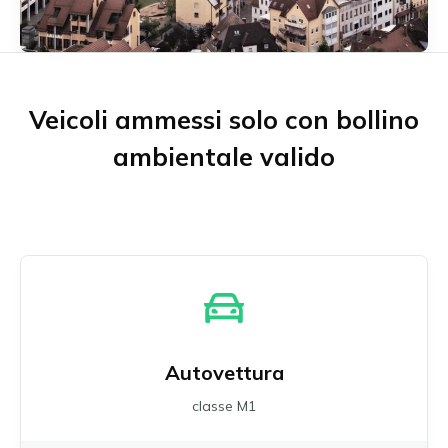
Münster
Neu-Ulm
Offenbach am Main
Osnabrück
Ratisbona
Veicoli ammessi solo con bollino
Ruhrgebiet
ambientale valido
Schwäbisch Gmünd
Stoccarda
Ulm
Wuppertal
Tutte le zone ambientali tedesche
Autovettura
classe M1