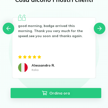
good morning, badge arrived this
Buo
you
morning. Thank you very much for the
Gra
speed.see you soon and thanks again.
Sen
Alessandro R.
Italia
Ordina ora