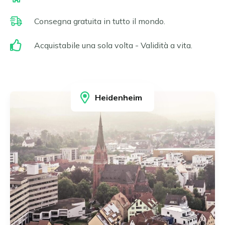
Erfurt
Čeština
Essen
Consegna gratuita in tutto il mondo.
Slovenčina
Francoforte sul Meno
Gelsenkirchen
Magyar
Acquistabile una sola volta - Validità a vita.
Hagen
Română
Hannover
Português
Heidelberg
Heidenheim
Heidenheim
Ilsfeld
Karlsruhe
Leonberg e Hemmingen
Limburg
Lipsia
Ludwigsburg
Magdeburgo
Magonza e Wiesbaden
Mannheim
Monaco di Baviera