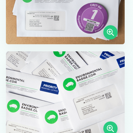
Münster
Neu-Ulm
Offenbach am Main
Osnabrück
Ratisbona
Ruhrgebiet
Schwäbisch Gmünd
Stoccarda
Ulm
Wuppertal
Tutte le zone ambientali tedesche