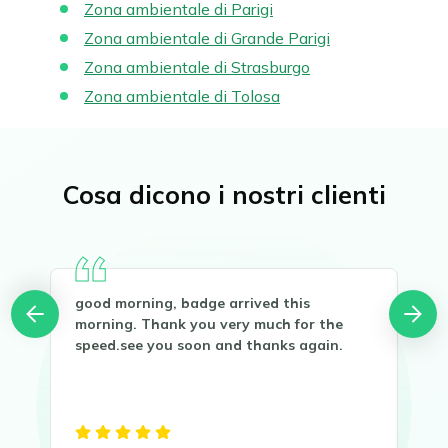
Zona ambientale di Parigi
Zona ambientale di Grande Parigi
Zona ambientale di Strasburgo
Zona ambientale di Tolosa
Cosa dicono i nostri clienti
good morning, badge arrived this
Buo
you
morning. Thank you very much for the
Gra
speed.see you soon and thanks again.
Sen