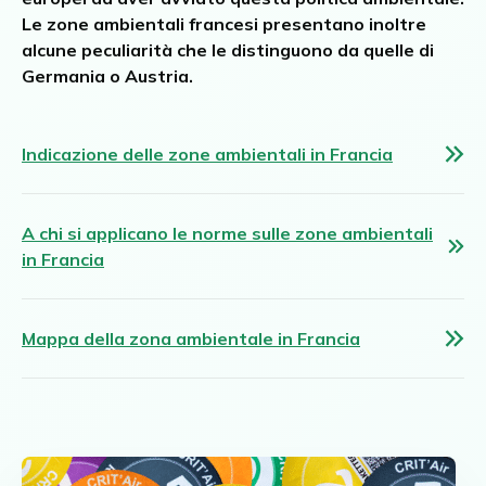
Le zone ambientali francesi presentano inoltre
Chambéry
Austria Superiore
Ordina il bollino Umweltplakette
alcune peculiarità che le distinguono da quelle di
Grenoble
Burgenland
Germania o Austria.
Lille
Stiria
Lione
Tirolo
Marsiglia
Vienna e dintorni
English
Indicazione delle zone ambientali in Francia
Aquisgrana
Parigi
Tutte le zone ambientali austriache
Dansk
Amburgo
Grande Parigi
Français
Augusta
Strasburgo
A chi si applicano le norme sulle zone ambientali
Berlino
Tolosa
Polski
in Francia
Bonn
Tutte le zone ambientali francesi
Deutsch
Brema
Nederlands
Colonia
Mappa della zona ambientale in Francia
Darmstadt
Español
Dortmund
Suomi
Dresda
Svenska
Duisburg
Düsseldorf
Norsk bokmål