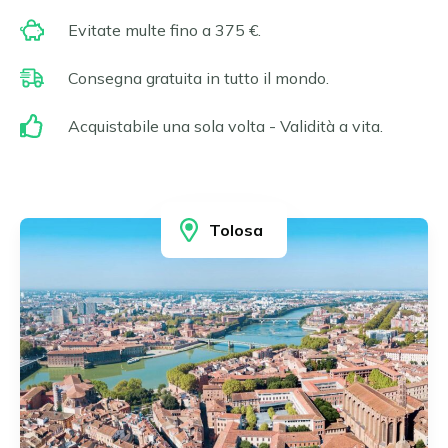
Erfurt
Čeština
Evitate multe fino a 375 €.
Essen
Slovenčina
Francoforte sul Meno
Consegna gratuita in tutto il mondo.
Gelsenkirchen
Magyar
Hagen
Română
Acquistabile una sola volta - Validità a vita.
Hannover
Português
Heidelberg
Heidenheim
Ilsfeld
Tolosa
Karlsruhe
Leonberg e Hemmingen
Limburg
Lipsia
Ludwigsburg
Magdeburgo
Magonza e Wiesbaden
Mannheim
Monaco di Baviera