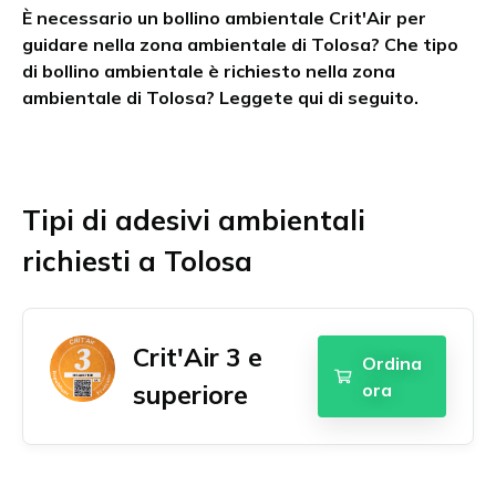
È necessario un bollino ambientale Crit'Air per
Chambéry
Austria Superiore
Ordina il bollino Umweltplakette
guidare nella zona ambientale di Tolosa? Che tipo
Grenoble
Burgenland
di bollino ambientale è richiesto nella zona
Lille
Stiria
ambientale di Tolosa? Leggete qui di seguito.
Lione
Tirolo
Marsiglia
Vienna e dintorni
English
Aquisgrana
Parigi
Tutte le zone ambientali austriache
Dansk
Amburgo
Grande Parigi
Tipi di adesivi ambientali
Français
Augusta
Strasburgo
Berlino
Tolosa
richiesti a Tolosa
Polski
Bonn
Tutte le zone ambientali francesi
Deutsch
Brema
Nederlands
Colonia
Crit'Air 3 e
Darmstadt
Ordina
Español
Dortmund
superiore
ora
Suomi
Dresda
Svenska
Duisburg
Düsseldorf
Norsk bokmål