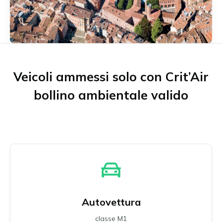
Münster
Neu-Ulm
Offenbach am Main
Osnabrück
Ratisbona
Ruhrgebiet
Veicoli ammessi solo con Crit’Air
Schwäbisch Gmünd
Stoccarda
bollino ambientale valido
Ulm
Wuppertal
Tutte le zone ambientali tedesche
Autovettura
classe M1